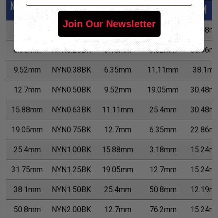
Nominale
Pièce
Expansion
Expansion
M
Join Our Newsletter
3.18mm
NYN0.13BK
2.38mm
6.35mm
68.58m
6.35mm
NYN0.25BK
3.18mm
9.52mm
60.96m
9.52mm
NYN0.38BK
6.35mm
11.11mm
38.1m
12.7mm
NYN0.50BK
9.52mm
19.05mm
30.48m
15.88mm
NYN0.63BK
11.11mm
25.4mm
30.48m
19.05mm
NYN0.75BK
12.7mm
6.35mm
22.86m
25.4mm
NYN1.00BK
15.88mm
3.18mm
15.24m
31.75mm
NYN1.25BK
19.05mm
12.7mm
15.24m
38.1mm
NYN1.50BK
25.4mm
50.8mm
12.19m
50.8mm
NYN2.00BK
12.7mm
76.2mm
15.24m