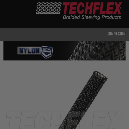
PRODUCTS
UTILISATION
CLASSIQUE
CONNEXION
USAGE
INTENSIF
MÉTAL ET
BLINDAGE
TECHNOLOGIE
AVANCÉE
HAUTE
TEMPÉRATURE
SPÉCIALITÉ
GAINE