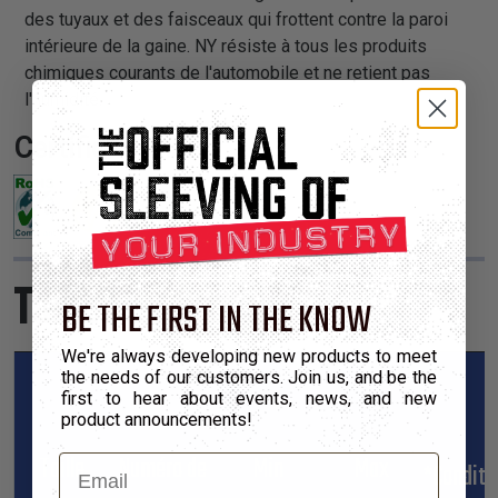
des tuyaux et des faisceaux qui frottent contre la paroi
intérieure de la gaine. NY résiste à tous les produits
chimiques courants de l'automobile et ne retient pas
l'humidité.
Certifications:
Tailles du Produit
BE THE FIRST IN THE KNOW
We're always developing new products to meet
the needs of our customers. Join us, and be the
first to hear about events, news, and new
product announcements!
Taille
Numéro de
Min
Max
Email
*Condit