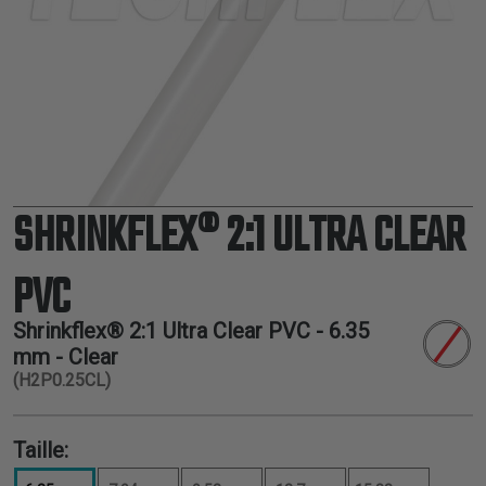
THERMORÉTRACTABLE
ISOLATION
ELECTRIQUE
LACETS
OUTILS ET
ACCESSOIRES
SHRINKFLEX® 2:1 ULTRA CLEAR
TUBES
PVC
Shrinkflex® 2:1 Ultra Clear PVC -
6.35
mm
- Clear
(H2P0.25CL)
Taille: