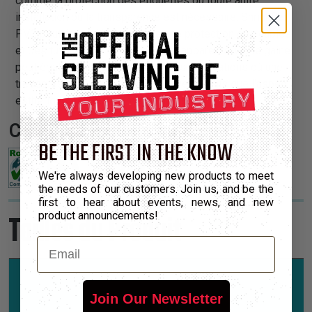
comme la protection des étiquettes ou toute autre
installation où la transparence est nécessaire. Shrinkflex
PVC peut être utilisée comme une protection des câbles
et des tuyaux, tout en les laissant apparents. Cette gaine
peut également être utiles pour les installations où une
tresse esthétique doit être recouverte mais que l'aspect
esthétique est tout de même demandé.
Certifications:
BE THE FIRST IN THE KNOW
We're always developing new products to meet
the needs of our customers. Join us, and be the
first to hear about events, news, and new
Tailles du Produit
product announcements!
Email
Join Our Newsletter
Diamètre