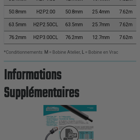
50.8mm
H2P2.00
50.8mm
25.4mm
7.62m
63.5mm
H2P2.50CL
63.5mm
25.7mm
7.62m
76.2mm
H2P3.00CL
76.2mm
12.7mm
7.62m
*Conditionnements:
M
= Bobine Atelier,
L
= Bobine en Vrac
Informations
Supplémentaires