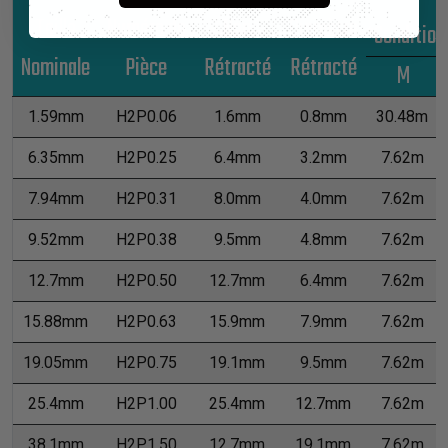
Taille
Numéro de
Non
Diamètre
*Conditio
Nominale
Pièce
Rétracté
Rétracté
M
1.59mm
H2P0.06
1.6mm
0.8mm
30.48m
6.35mm
H2P0.25
6.4mm
3.2mm
7.62m
7.94mm
H2P0.31
8.0mm
4.0mm
7.62m
9.52mm
H2P0.38
9.5mm
4.8mm
7.62m
12.7mm
H2P0.50
12.7mm
6.4mm
7.62m
15.88mm
H2P0.63
15.9mm
7.9mm
7.62m
19.05mm
H2P0.75
19.1mm
9.5mm
7.62m
25.4mm
H2P1.00
25.4mm
12.7mm
7.62m
38.1mm
H2P1.50
12.7mm
19.1mm
7.62m