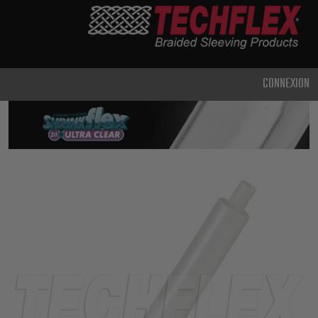
PRODUCTS
UTILISATION
CLASSIQUE
CONNEXION
USAGE
INTENSIF
MÉTAL ET
BLINDAGE
TECHNOLOGIE
AVANCÉE
HAUTE
TEMPÉRATURE
SPÉCIALITÉ
GAINE