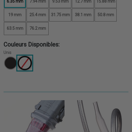
6.35 mm
7.94 mm
9.53 mm
12.7 mm
15.88 mm
19 mm
25.4 mm
31.75 mm
38.1 mm
50.8 mm
63.5 mm
76.2 mm
Couleurs Disponibles:
Unis