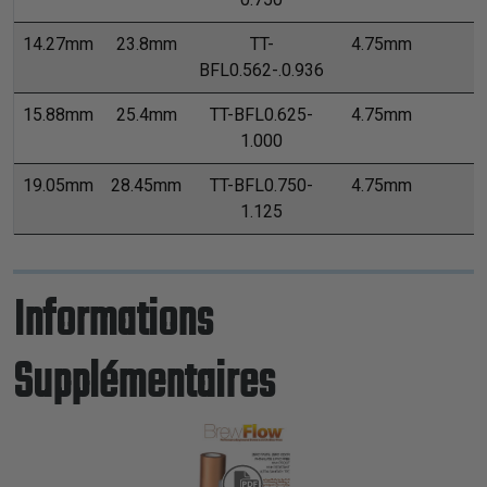
14.27mm
23.8mm
TT-
4.75mm
BFL0.562-.0.936
15.88mm
25.4mm
TT-BFL0.625-
4.75mm
1.000
19.05mm
28.45mm
TT-BFL0.750-
4.75mm
1.125
Informations
Supplémentaires