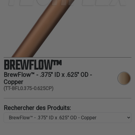
THERMORÉTRACTABLE
ISOLATION
ELECTRIQUE
LACETS
OUTILS ET
ACCESSOIRES
BREWFLOW™
TUBES
BrewFlow™ - .375" ID x .625" OD -
Copper
(TT-BFL0.375-0.625CP)
Rechercher des Produits: