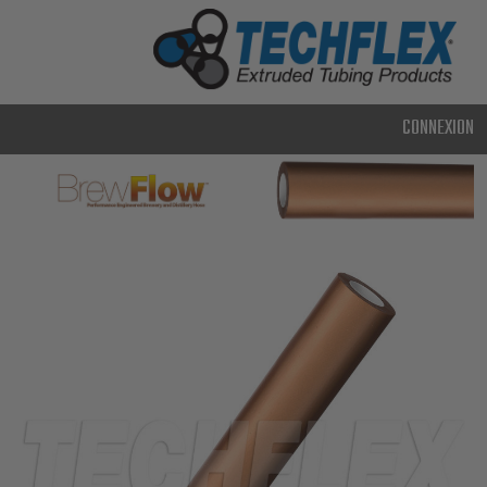
PRODUCTS
UTILISATION
CLASSIQUE
CONNEXION
USAGE
INTENSIF
MÉTAL ET
BLINDAGE
TECHNOLOGIE
AVANCÉE
HAUTE
TEMPÉRATURE
SPÉCIALITÉ
GAINE