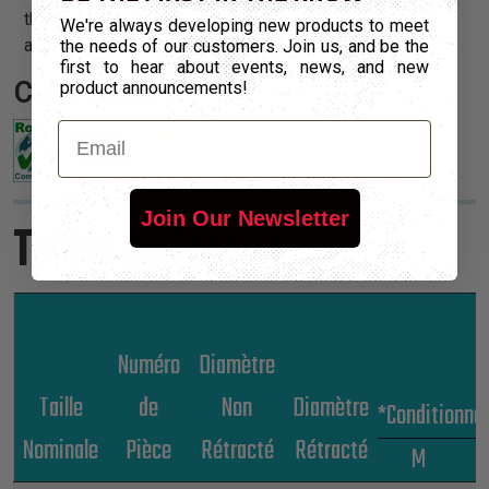
thermorétractable une solution parfaite pour toute
We're always developing new products to meet
application de terminaison.
the needs of our customers. Join us, and be the
first to hear about events, news, and new
Certifications:
product announcements!
Email
Join Our Newsletter
Tailles du Produit
Numéro
Diamètre
Taille
de
Non
Diamètre
*Conditionn
Nominale
Pièce
Rétracté
Rétracté
M