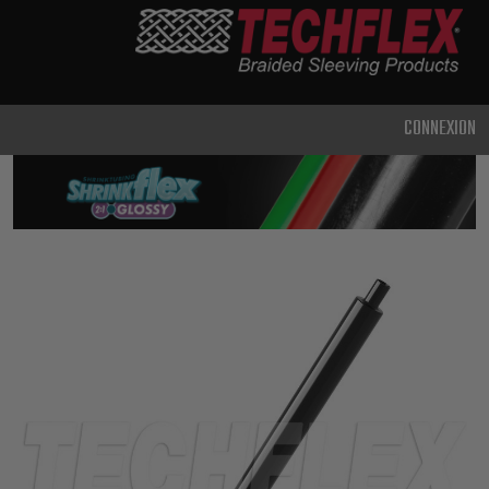
PRODUCTS
UTILISATION
CLASSIQUE
CONNEXION
USAGE
INTENSIF
MÉTAL ET
BLINDAGE
TECHNOLOGIE
AVANCÉE
HAUTE
TEMPÉRATURE
SPÉCIALITÉ
GAINE