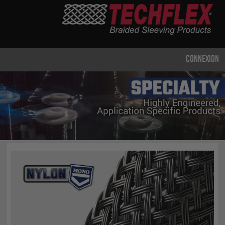
PRODUCTS
UTILISATION
CLASSIQUE
CONNEXION
USAGE
INTENSIF
MÉTAL ET
BLINDAGE
TECHNOLOGIE
AVANCÉE
HAUTE
TEMPÉRATURE
SPÉCIALITÉ
GAINE