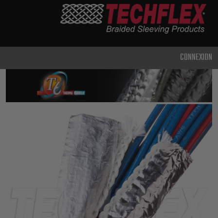
PRODUCTS
UTILISATION
CLASSIQUE
CONNEXION
USAGE
INTENSIF
MÉTAL ET
BLINDAGE
TECHNOLOGIE
AVANCÉE
HAUTE
TEMPÉRATURE
SPÉCIALITÉ
GAINE