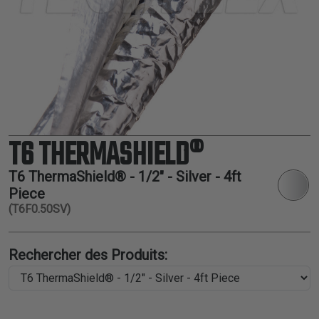
THERMORÉTRACTABLE
ISOLATION
ELECTRIQUE
LACETS
OUTILS ET
ACCESSOIRES
T6 THERMASHIELD®
TUBES
T6 ThermaShield® - 1/2" - Silver - 4ft
Piece
(T6F0.50SV)
Rechercher des Produits: