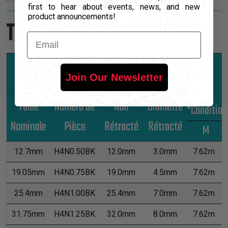
first to hear about events, news, and new
product announcements!
Tailles du Produit
Email
Join Our Newsletter
Diamètre
Taille
Numéro de
Non
Diamètre
*Conditio
Nominale
Pièce
Rétracté
Rétracté
M
12.7mm
H4N0.50BK
12.0mm
3.0mm
7.62m
19.05mm
H4N0.75BK
19.0mm
4.5mm
7.62m
25.4mm
H4N1.00BK
25.4mm
7.0mm
7.62m
31.75mm
H4N1.25BK
32.0mm
8.0mm
7.62m