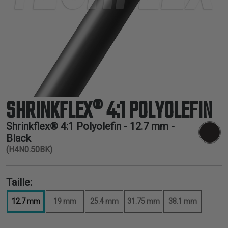
THERMORÉTRACTABLE
ISOLATION
ELECTRIQUE
LACETS
OUTILS ET
ACCESSOIRES
SHRINKFLEX® 4:1 POLYOLEFIN
TUBES
Shrinkflex® 4:1 Polyolefin -
12.7 mm
-
Black
(H4N0.50BK)
Taille:
12.7 mm
19 mm
25.4 mm
31.75 mm
38.1 mm