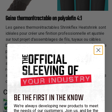
Gaine thermorétractable en polyolefin 4:1
Les gaines thermorétractables Shrinkflex Heatshrink sont
idéales pour créer une finition professionnelle et ajustée
sur tout projet d'assemblages de fils, tuyaux ou câbles.
La gaine thermorétractable Shrinkflex 4:1 Polyolefin est le
produit le plus polyvalent des thermorétractables. La
large plage de rétractation permet au matériau de
s'adapter à de très grandes prises ou connecteurs, et se
rétrécit pour devenir hermétique. 4:1 est idéal pour
soulager les tensions sur les assemblages soumis à des
cycles de connexion fréquents.
Certifications:
BE THE FIRST IN THE KNOW
We're always developing new products to meet
the needs of our customers. Join us, and be the