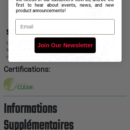
first to hear about events, news, and new
product announcements!
Email
Serre-câbles en acier inoxydable
Les serre-câbles en acier inoxydable sont parfaits pour
Join Our Newsletter
les environnements difficiles et notamment l'installation
de gaines à haute température.
Certifications:
Informations
Supplémentaires