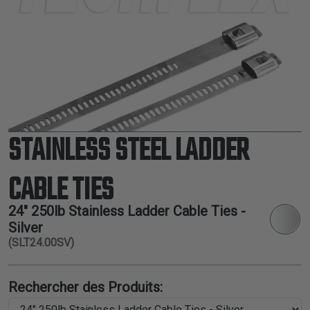
THERMORÉTRACTABLE
ISOLATION
ELECTRIQUE
LACETS
OUTILS ET
ACCESSOIRES
STAINLESS STEEL LADDER
TUBES
CABLE TIES
24" 250lb Stainless Ladder Cable Ties -
Silver
(SLT24.00SV)
Rechercher des Produits: