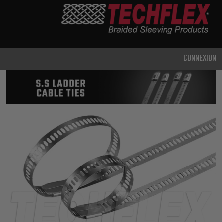
PRODUCTS
UTILISATION
CLASSIQUE
CONNEXION
USAGE
INTENSIF
MÉTAL ET
BLINDAGE
TECHNOLOGIE
AVANCÉE
HAUTE
TEMPÉRATURE
SPÉCIALITÉ
GAINE