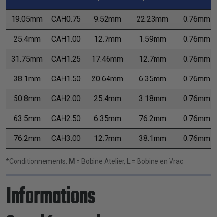
19.05mm
CAH0.75
9.52mm
22.23mm
0.76mm
25.4mm
CAH1.00
12.7mm
1.59mm
0.76mm
31.75mm
CAH1.25
17.46mm
12.7mm
0.76mm
38.1mm
CAH1.50
20.64mm
6.35mm
0.76mm
50.8mm
CAH2.00
25.4mm
3.18mm
0.76mm
63.5mm
CAH2.50
6.35mm
76.2mm
0.76mm
76.2mm
CAH3.00
12.7mm
38.1mm
0.76mm
*Conditionnements:
M
= Bobine Atelier,
L
= Bobine en Vrac
Informations