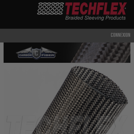
PRODUCTS
UTILISATION
CLASSIQUE
CONNEXION
USAGE
INTENSIF
MÉTAL ET
BLINDAGE
TECHNOLOGIE
AVANCÉE
HAUTE
TEMPÉRATURE
SPÉCIALITÉ
GAINE