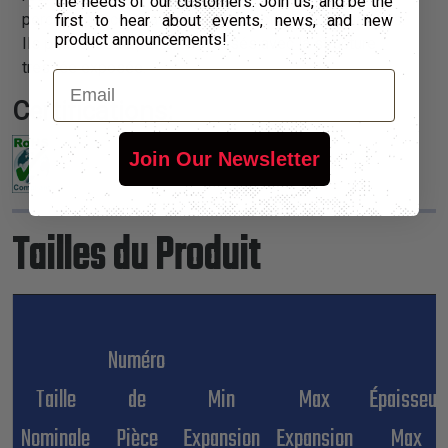
the needs of our customers. Join us, and be the
percé et poncé à l'aide d'outils électriques ou manuels.
first to hear about events, news, and new
product announcements!
Ils peuvent être peints ou laissés avec la structure
tressée exposée.
Email
Certifications:
Join Our Newsletter
Tailles du Produit
Numéro
Taille
de
Min
Max
Épaisseur
Nominale
Pièce
Expansion
Expansion
Max