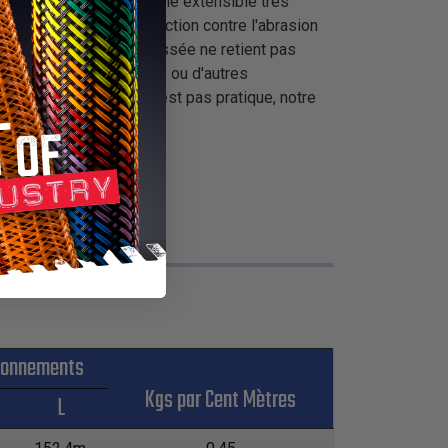
ents pour créer une gaine extensible très
ffre également une protection contre l'abrasion
ible. Sa construction tressée ne retient pas
installations d'éclairage ou d'autres
ntage des composants n'est pas pratique, notre
ionnements
Kgs par Cent Mètres
L