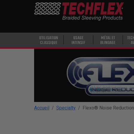
PRODUCTS
UTILISATION
CLASSIQUE
USAGE
UTILISATION
USAGE
MÉTAL ET
TEC
CLASSIQUE
INTENSIF
BLINDAGE
A
INTENSIF
MÉTAL ET
BLINDAGE
TECHNOLOGIE
AVANCÉE
HAUTE
TEMPÉRATURE
Accueil
Specialty
Flexo® Noise Reduction
SPÉCIALITÉ
GAINE