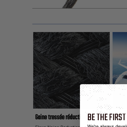
BE THE FIRST
Gaine tressée réduction de bruit Flexo® No
We're always devel