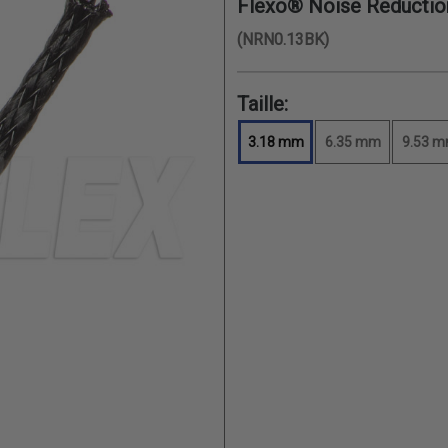
Flexo® Noise Reductio
(NRN0.13BK)
Taille:
3.18 mm
6.35 mm
9.53 