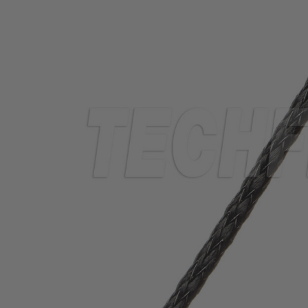
THERMORÉTRACTABLE
ISOLATION
ELECTRIQUE
LACETS
OUTILS ET
ACCESSOIRES
TUBES