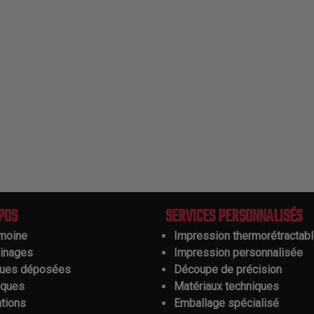
POS
SERVICES PERSONNALISÉS
imoine
Impression thermorétractab
ainages
Impression personnalisée
ues déposées
Découpe de précision
iques
Matériaux techniques
ations
Emballage spécialisé