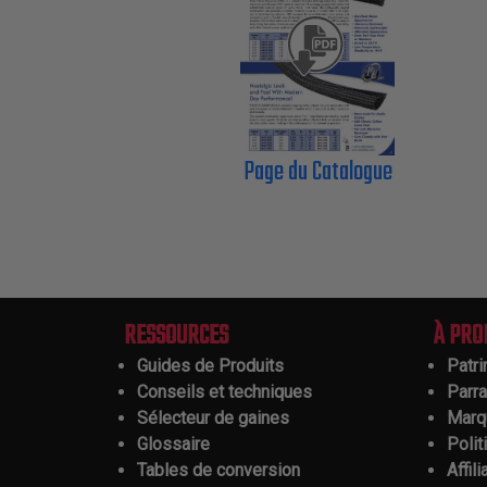
Page du Catalogue
RESSOURCES
À PRO
Guides de Produits
Patr
Conseils et techniques
Parr
Sélecteur de gaines
Marq
Glossaire
Polit
Tables de conversion
Affili