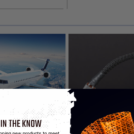
 IN THE KNOW
ise
oping new products to meet