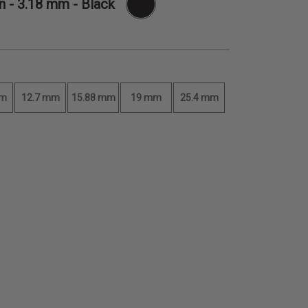
n -
3.18 mm
- Black
mm
12.7 mm
15.88 mm
19 mm
25.4 mm