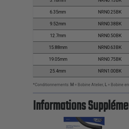
3.18mm
NRN0.13BK
6.35mm
NRN0.25BK
9.52mm
NRN0.38BK
12.7mm
NRN0.50BK
15.88mm
NRN0.63BK
19.05mm
NRN0.75BK
25.4mm
NRN1.00BK
*Conditionnements:
M
= Bobine Atelier,
L
= Bobine en
Informations Suppléme