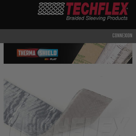
PRODUCTS
UTILISATION
CLASSIQUE
CONNEXION
USAGE
INTENSIF
MÉTAL ET
BLINDAGE
TECHNOLOGIE
AVANCÉE
HAUTE
TEMPÉRATURE
SPÉCIALITÉ
GAINE