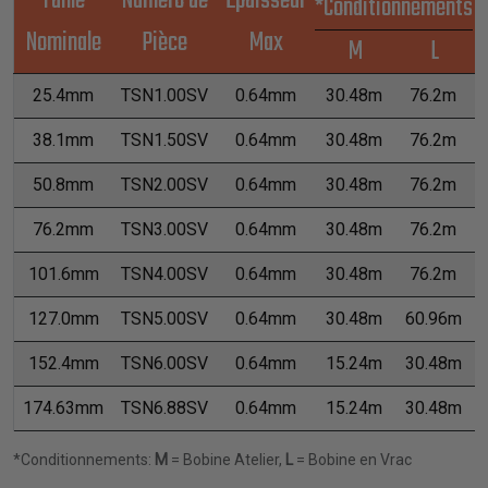
Taille
Numéro de
Épaisseur
*Conditionnements
Nominale
Pièce
Max
M
L
25.4mm
TSN1.00SV
0.64mm
30.48m
76.2m
38.1mm
TSN1.50SV
0.64mm
30.48m
76.2m
50.8mm
TSN2.00SV
0.64mm
30.48m
76.2m
76.2mm
TSN3.00SV
0.64mm
30.48m
76.2m
101.6mm
TSN4.00SV
0.64mm
30.48m
76.2m
127.0mm
TSN5.00SV
0.64mm
30.48m
60.96m
152.4mm
TSN6.00SV
0.64mm
15.24m
30.48m
174.63mm
TSN6.88SV
0.64mm
15.24m
30.48m
*Conditionnements:
M
= Bobine Atelier,
L
= Bobine en Vrac