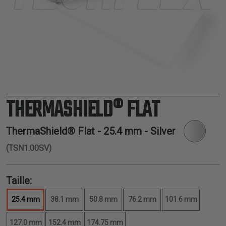
THERMORÉTRACTABLE
ISOLATION
ELECTRIQUE
LACETS
OUTILS ET
ACCESSOIRES
THERMASHIELD® FLAT
TUBES
ThermaShield® Flat -
25.4 mm
- Silver
(TSN1.00SV)
Taille:
25.4 mm
38.1 mm
50.8 mm
76.2 mm
101.6 mm
127.0 mm
152.4 mm
174.75 mm