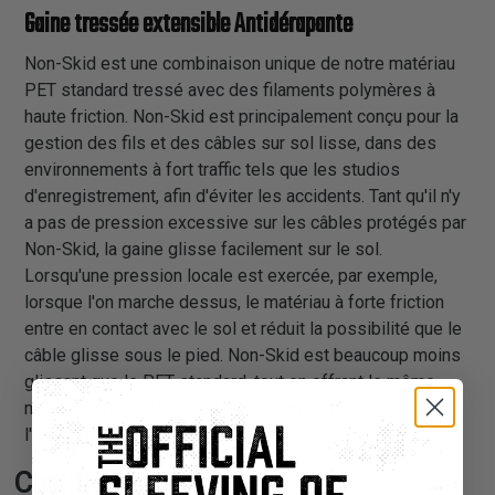
Gaine tressée extensible Antidérapante
Non-Skid est une combinaison unique de notre matériau
PET standard tressé avec des filaments polymères à
haute friction. Non-Skid est principalement conçu pour la
gestion des fils et des câbles sur sol lisse, dans des
environnements à fort traffic tels que les studios
d'enregistrement, afin d'éviter les accidents. Tant qu'il n'y
a pas de pression excessive sur les câbles protégés par
Non-Skid, la gaine glisse facilement sur le sol.
Lorsqu'une pression locale est exercée, par exemple,
lorsque l'on marche dessus, le matériau à forte friction
entre en contact avec le sol et réduit la possibilité que le
câble glisse sous le pied. Non-Skid est beaucoup moins
glissant que le PET standard, tout en offrant le même
niveau de flexibilité et de protection contre l'usure et
l'abrasion des câbles.
Certifications: