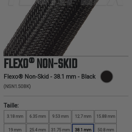
THERMORÉTRACTABLE
ISOLATION
ELECTRIQUE
LACETS
OUTILS ET
ACCESSOIRES
FLEXO® NON-SKID
TUBES
Flexo® Non-Skid -
38.1 mm
- Black
(NSN1.50BK)
Taille:
3.18 mm
6.35 mm
9.53 mm
12.7 mm
15.88 mm
19 mm
25.4 mm
31.75 mm
38.1 mm
50.8 mm