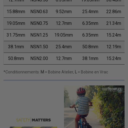
15.88mm
NSN0.63
9.52mm
25.4mm
22.86m
19.05mm
NSN0.75
12.7mm
6.35mm
21.34m
31.75mm
NSN1.25
19.05mm
6.35mm
15.24m
38.1mm
NSN1.50
25.4mm
50.8mm
12.19m
50.8mm
NSN2.00
12.7mm
38.1mm
15.24m
*Conditionnements:
M
= Bobine Atelier,
L
= Bobine en Vrac