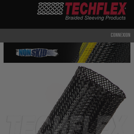
PRODUCTS
UTILISATION
CLASSIQUE
CONNEXION
USAGE
INTENSIF
MÉTAL ET
BLINDAGE
TECHNOLOGIE
AVANCÉE
HAUTE
TEMPÉRATURE
SPÉCIALITÉ
GAINE