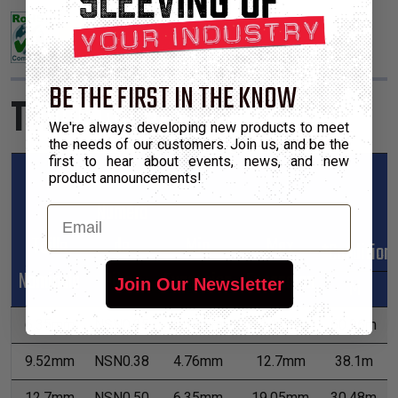
BE THE FIRST IN THE KNOW
Tailles du Produit
We're always developing new products to meet
the needs of our customers. Join us, and be the
first to hear about events, news, and new
product announcements!
Numéro
Email
Taille
de
Min
Max
*Condition
Nominale
Pièce
Expansion
Expansion
M
Join Our Newsletter
6.35mm
NSN0.25
3.18mm
11.11mm
60.96m
9.52mm
NSN0.38
4.76mm
12.7mm
38.1m
12.7mm
NSN0.50
6.35mm
19.05mm
30.48m