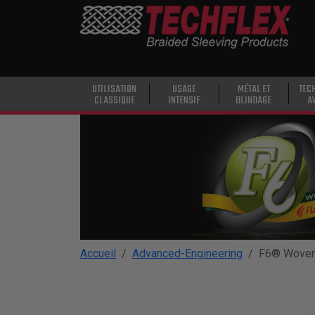
PRODUCTS
UTILISATION
CLASSIQUE
USAGE
UTILISATION
USAGE
MÉTAL ET
TEC
CLASSIQUE
INTENSIF
BLINDAGE
A
INTENSIF
MÉTAL ET
BLINDAGE
TECHNOLOGIE
AVANCÉE
HAUTE
TEMPÉRATURE
Accueil
Advanced-Engineering
F6® Woven
SPÉCIALITÉ
GAINE