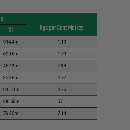
ts
Kgs par Cent Mètres
XL
914.4m
1.19
609.6m
1.79
457.2m
2.38
304.8m
3.72
140.21m
4.76
100.58m
5.51
79.25m
7.14