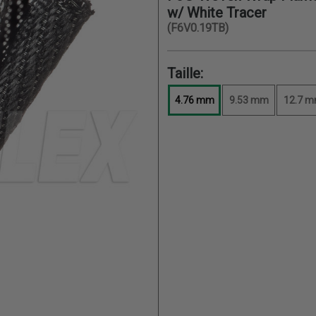
w/ White Tracer
(F6V0.19TB)
Taille:
4.76 mm
9.53 mm
12.7 