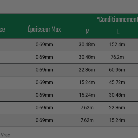
*Conditionnemen
ce
Épaisseur Max
M
L
0.69mm
30.48m
152.4m
0.69mm
30.48m
76.2m
0.69mm
22.86m
60.96m
0.69mm
15.24m
45.72m
0.69mm
15.24m
30.48m
0.69mm
7.62m
22.86m
0.69mm
7.62m
15.24m
 Vrac