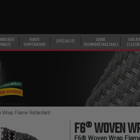
HNOLOGIE
HAUTE
GAINE
ISOLAT
SPÉCIALITÉ
VANCÉE
TEMPÉRATURE
THERMORÉTRACTABLE
ELECTR
 Wrap Flame Retardant
F6® WOVEN WR
F6® Woven Wrap Flame