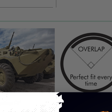
gnifuge F6®