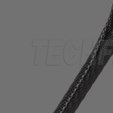
THERMORÉTRACTABLE
ISOLATION
ELECTRIQUE
LACETS
OUTILS ET
ACCESSOIRES
TUBES