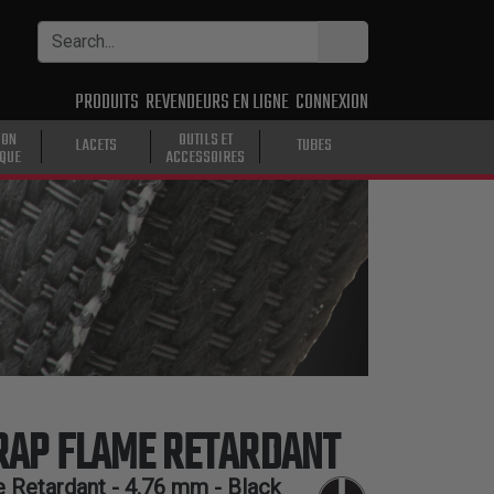
PRODUITS
REVENDEURS EN LIGNE
CONNEXION
ION
OUTILS ET
LACETS
TUBES
IQUE
ACCESSOIRES
AP FLAME RETARDANT
 Retardant -
4.76 mm
- Black