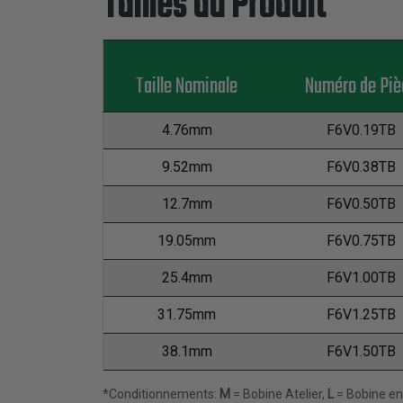
Tailles du Produit
Taille Nominale
Numéro de Piè
4.76mm
F6V0.19TB
9.52mm
F6V0.38TB
12.7mm
F6V0.50TB
19.05mm
F6V0.75TB
25.4mm
F6V1.00TB
31.75mm
F6V1.25TB
38.1mm
F6V1.50TB
*Conditionnements:
M
= Bobine Atelier,
L
= Bobine en