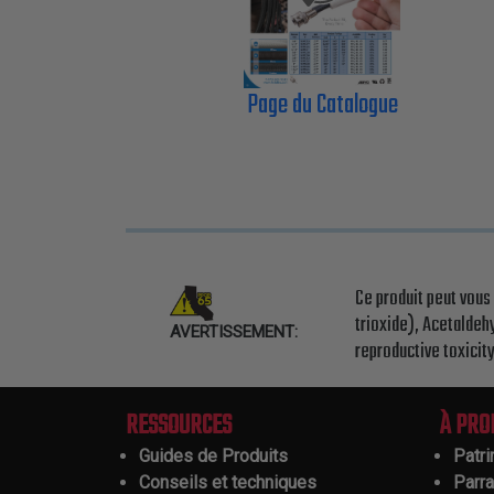
Page du Catalogue
Ce produit peut vou
trioxide), Acetaldeh
AVERTISSEMENT:
reproductive toxicit
RESSOURCES
À PRO
Guides de Produits
Patr
Conseils et techniques
Parr