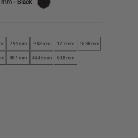
8 mm
- Black
mm
7.94 mm
9.53 mm
12.7 mm
15.88 mm
mm
38.1 mm
44.45 mm
50.8 mm