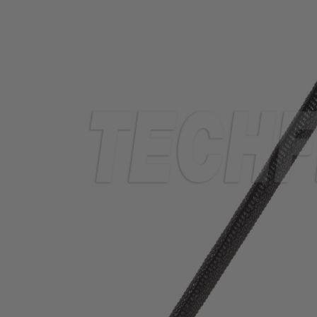
THERMORÉTRACTABLE
ISOLATION
ELECTRIQUE
LACETS
OUTILS ET
ACCESSOIRES
TUBES