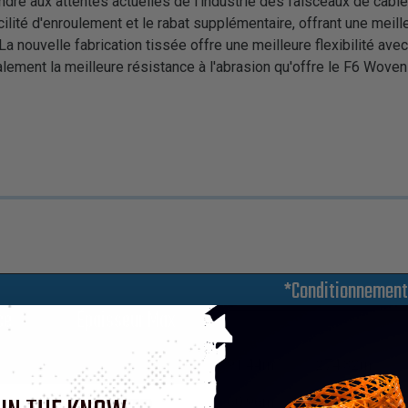
dre aux attentes actuelles de l'industrie des faisceaux de c
acilité d'enroulement et le rabat supplémentaire, offrant une mei
La nouvelle fabrication tissée offre une meilleure flexibilité av
lement la meilleure résistance à l'abrasion qu'offre le F6 Woven
*Conditionnemen
ce
Épaisseur Max
M
L
0.69mm
91.44m
274.32m
0.69mm
60.96m
182.88m