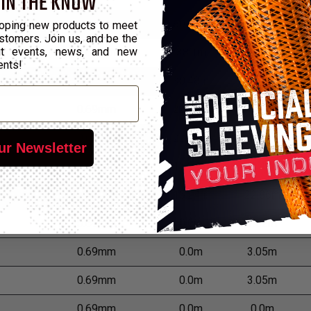
 IN THE KNOW
0.69mm
60.96m
137.16m
oping new products to meet
stomers. Join us, and be the
out events, news, and new
0.69mm
38.1m
99.06m
ents!
0.69mm
30.48m
68.58m
0.69mm
22.86m
45.72m
0.69mm
22.86m
38.1m
ur Newsletter
0.69mm
15.24m
30.48m
0.69mm
15.24m
22.86m
0.69mm
0.0m
7.62m
0.69mm
0.0m
3.05m
0.69mm
0.0m
3.05m
0.69mm
0.0m
0.0m