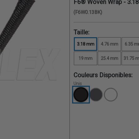
F6® Woven Wrap -
3.1
(F6W0.13BK)
Taille:
3.18 mm
4.76 mm
6.35 
19 mm
25.4 mm
31.75 
Couleurs Disponibles:
Unis