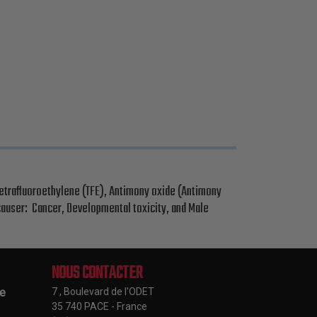
etrafluoroethylene (TFE), Antimony oxide (Antimony
 causer: Cancer, Developmental toxicity, and Male
NOUS CONTACTER
le
7 , Boulevard de l'ODET
35 740 PACE - France