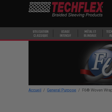
PRODUCTS
UTILISATION
CLASSIQUE
USAGE
UTILISATION
USAGE
MÉTAL ET
TEC
CLASSIQUE
INTENSIF
BLINDAGE
A
INTENSIF
MÉTAL ET
BLINDAGE
TECHNOLOGIE
AVANCÉE
HAUTE
TEMPÉRATURE
Accueil
General Purpose
F6® Woven Wra
SPÉCIALITÉ
GAINE