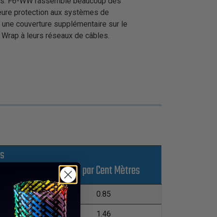
âbles. F6-WW rassemble beaucoup des
lleure protection aux systèmes de
ec une couverture supplémentaire sur le
 Wrap à leurs réseaux de câbles.
ts
Kgs par Cent Mètres
XL
548.64m
0.85
365.76m
1.46