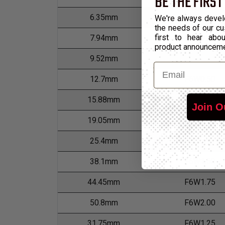
BE THE FIRST
6.35mm
F6W0.25
We're always devel
the needs of our cu
first to hear ab
7.94mm
F6W0.31
product announcem
9.52mm
F6W0.38
Email
12.7mm
F6W0.50
15.88mm
F6W0.63
Join O
19.05mm
F6W0.75
25.4mm
F6W1.00
38.1mm
F6W1.50
44.45mm
F6W1.75
50.8mm
F6W2.00
31.75mm
F6W1.25