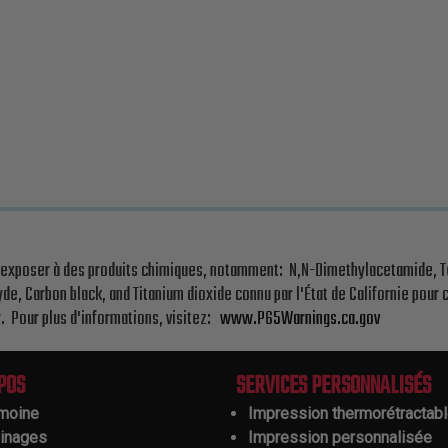
s exposer à des produits chimiques, notamment: N,N-Dimethylacetamide, T
yde, Carbon black, and Titanium dioxide connu par l'État de Californie pour
y. Pour plus d'informations, visitez:
www.P65Warnings.ca.gov
POS
SERVICES PERSONNALISÉS
imoine
Impression thermorétractab
ainages
Impression personnalisée