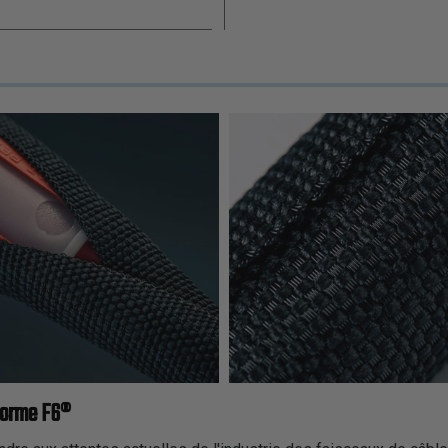
forme F6®