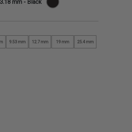
3.18 mm
- Black
mm
9.53 mm
12.7 mm
19 mm
25.4 mm