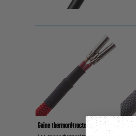
Gaine thermorétractable résistante au dies