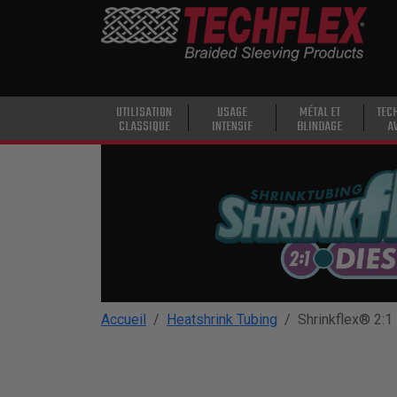
PRODUCTS
UTILISATION
CLASSIQUE
USAGE
UTILISATION
USAGE
MÉTAL ET
TEC
CLASSIQUE
INTENSIF
BLINDAGE
A
INTENSIF
MÉTAL ET
BLINDAGE
TECHNOLOGIE
AVANCÉE
HAUTE
TEMPÉRATURE
Accueil
Heatshrink Tubing
Shrinkflex® 2:1
SPÉCIALITÉ
GAINE