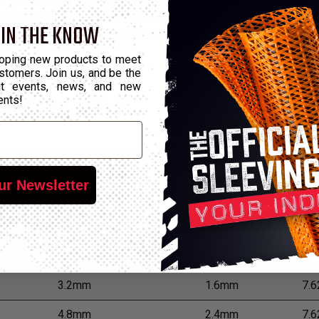
iesel sont le moyen idéal pour créer une finition professionnelle
ême à des températures élevées. Elle est résistante au carburants
 IN THE KNOW
protégera les fils, les joints à souder, les bornes, les connexion
oping new products to meet
stomers. Join us, and be the
out events, news, and new
ents!
ur Newsletter
*Co
Diamètre Non Rétracté
Diamètre Rétracté
3.2mm
1.6mm
7.
4.8mm
2.4mm
7.