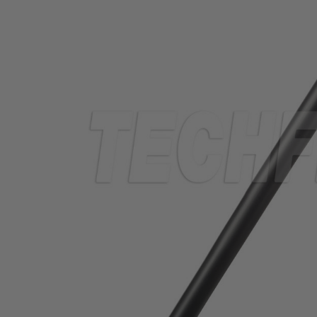
THERMORÉTRACTABLE
ISOLATION
ELECTRIQUE
LACETS
OUTILS ET
ACCESSOIRES
TUBES