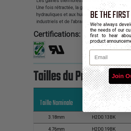
Les gaines thermorétractables résistantes au d
Une fois rétractée, la gaine ne bougera pas, m
BE THE FIRST
hydrauliques et aux huiles de lubrification. Il 
industriels et de l'abrasion.
We're always devel
the needs of our cu
Certifications:
first to hear ab
product announcem
Email
Tailles du Produit
Join O
Taille Nominale
Numéro de Pièce
3.18mm
H2D0.13BK
4.76mm
H2D0.19BK