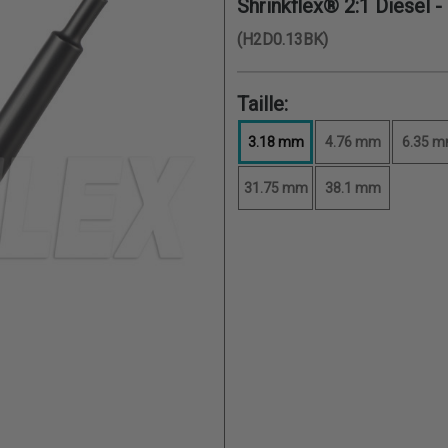
Shrinkflex® 2:1 Diesel -
(H2D0.13BK)
Taille:
3.18 mm
4.76 mm
6.35 
31.75 mm
38.1 mm