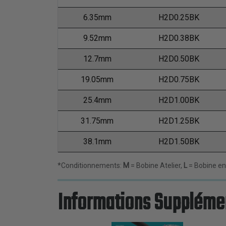
6.35mm
H2D0.25BK
9.52mm
H2D0.38BK
12.7mm
H2D0.50BK
19.05mm
H2D0.75BK
25.4mm
H2D1.00BK
31.75mm
H2D1.25BK
38.1mm
H2D1.50BK
*Conditionnements:
M
= Bobine Atelier,
L
= Bobine en
Informations Suppléme