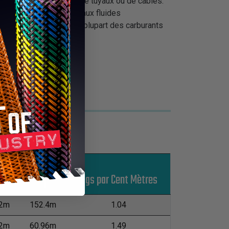
 sur toute installation de tuyaux ou de câbles.
 d'aviation, au diesel, aux fluides
s et les composants de la plupart des carburants
nditionnements
Kgs par Cent Mètres
M
L
62m
152.4m
1.04
62m
60.96m
1.49